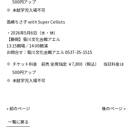
500円アップ
未就学児入場不可
高嶋ちさ子 with Super Cellists
・2026年5月6日（水・休）
【静岡】菊川文化会館アエル
13:15開場／14:00開演
お問合せ：菊川文化会館アエル
0537-35-1515
チケット料金 前売 全席指定 ￥7,800（税込） 当日料金は
500円アップ
未就学児入場不可
« 前のページ
後のページ »
一覧に戻る